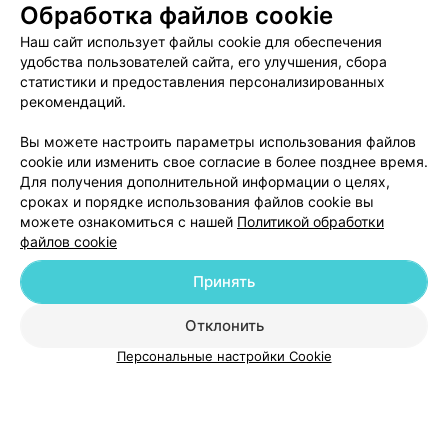
Обработка файлов cookie
Пользовательское соглашение
Способы оплаты
Наш сайт использует файлы cookie для обеспечения
Вакансии
Партнеры
удобства пользователей сайта, его улучшения, сбора
Написать руководителю 103.by
статистики и предоставления персонализированных
Написать в поддержку
рекомендаций.
Персональные настройки cookie
Вы можете настроить параметры использования файлов
Обработка персональных данных
cookie или изменить свое согласие в более позднее время.
Для получения дополнительной информации о целях,
сроках и порядке использования файлов cookie вы
можете ознакомиться с нашей
Политикой обработки
файлов cookie
Принять
© 2026 ООО «Артокс Лаб», УНП 191700409
| 220012, Республика Беларусь,
г. Минск, улица Толбухина, 2, пом. 16 | help@103.by
Отклонить
ВЫ ВЛАДЕЛЕЦ?
Служба поддержки
+375 291212755
Персональные настройки Cookie